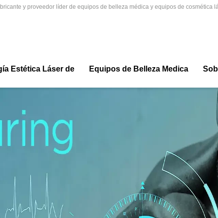
ricante y proveedor líder de equipos de belleza médica y equipos de cosmética lá
ía Estética Láser de
Equipos de Belleza Medica
Sob