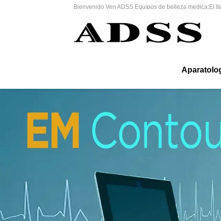
Bienvenido Ven ADSS Equipos de belleza medica;El fab
Aparatolog