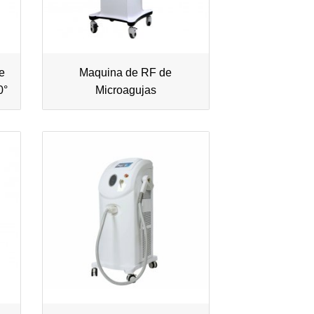
de
Maquina de RF de
0°
Microagujas