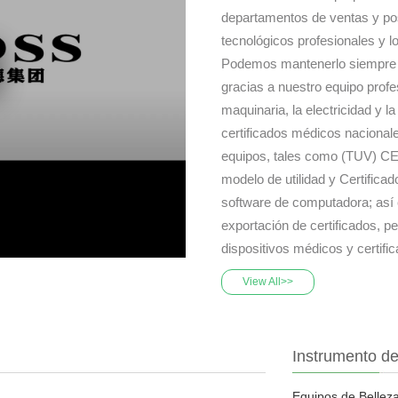
departamentos de ventas y po
tecnológicos profesionales y lo
Podemos mantenerlo siempre a 
gracias a nuestro equipo profes
maquinaria, la electricidad y
certificados médicos nacionale
equipos, tales como (TUV) CE,
modelo de utilidad y Certifica
software de computadora; así
exportación de certificados, 
dispositivos médicos y certifi
View All>>
Instrumento de
Equipos de Bellez