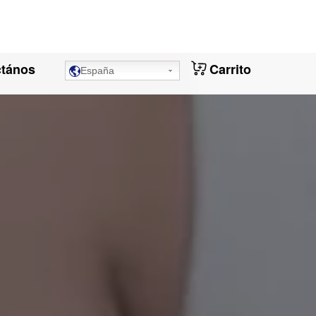
ctános
Carrito
España