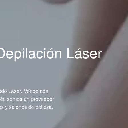
Depilación Láser
iodo Láser. Vendemos
bién somos un proveedor
s y salones de belleza.